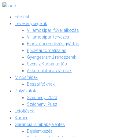
Skip
to
Főoldal
content
Tevékenységeink
Villamosipari fővállalkozás
Villamosipari tervezés
Elosztóberendezés gyártás
Épületautomatizálás
Gyengeáramú rendszerek
Szerviz Karbantartás
Akkumulátoros tárolók
Minősítések
Beszállítóknak
Pályázatok
Széchenyi 2020
Széchenyi Pusz
Letöltések
Karrier
Garanciális hibabejelentés
Bejelentkezés