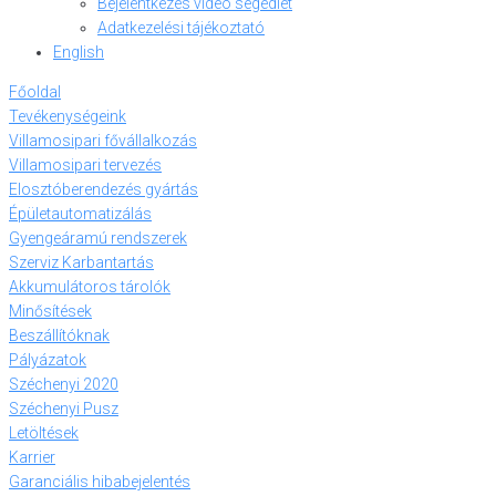
Bejelentkezés videó segédlet
Adatkezelési tájékoztató
English
Főoldal
Tevékenységeink
Villamosipari fővállalkozás
Villamosipari tervezés
Elosztóberendezés gyártás
Épületautomatizálás
Gyengeáramú rendszerek
Szerviz Karbantartás
Akkumulátoros tárolók
Minősítések
Beszállítóknak
Pályázatok
Széchenyi 2020
Széchenyi Pusz
Letöltések
Karrier
Garanciális hibabejelentés