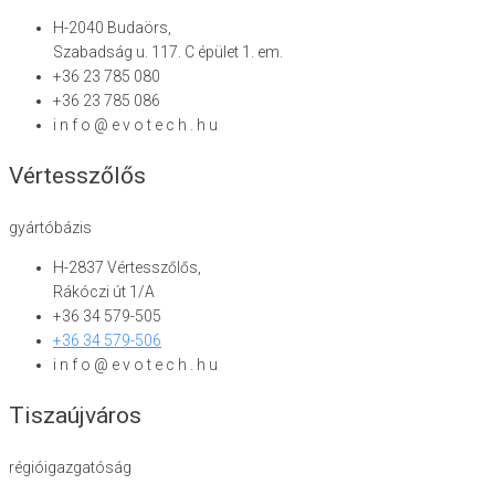
H-2040 Budaörs,
Szabadság u. 117. C épület 1. em.
+36 23 785 080
+36 23 785 086
i n f o @ e v o t e c h . h u
Vértesszőlős
gyártóbázis
H-2837 Vértesszőlős,
Rákóczi út 1/A
+36 34 579-505
+36 34 579-506
i n f o @ e v o t e c h . h u
Tiszaújváros
régióigazgatóság