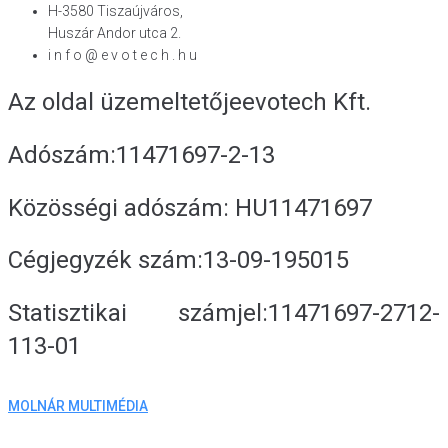
H-3580 Tiszaújváros,
Huszár Andor utca 2.
i n f o @ e v o t e c h . h u
Az oldal üzemeltetője
evotech Kft.
Adószám:
11471697-2-13
Közösségi adószám:
HU11471697
Cégjegyzék szám:
13-09-195015
Statisztikai számjel:
11471697-2712-
113-01
MOLNÁR MULTIMÉDIA