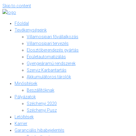
Skip to content
Főoldal
Tevékenységeink
Villamosipari fővállalkozás
Villamosipari tervezés
Elosztóberendezés gyártás
Épületautomatizálás
Gyengeáramú rendszerek
Szerviz Karbantartás
Akkumulátoros tárolók
Minősítések
Beszállítóknak
Pályázatok
Széchenyi 2020
Széchenyi Pusz
Letöltések
Karrier
Garanciális hibabejelentés