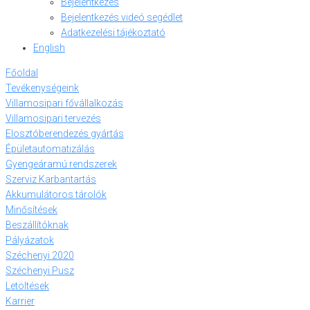
Bejelentkezés
Bejelentkezés videó segédlet
Adatkezelési tájékoztató
English
Főoldal
Tevékenységeink
Villamosipari fővállalkozás
Villamosipari tervezés
Elosztóberendezés gyártás
Épületautomatizálás
Gyengeáramú rendszerek
Szerviz Karbantartás
Akkumulátoros tárolók
Minősítések
Beszállítóknak
Pályázatok
Széchenyi 2020
Széchenyi Pusz
Letöltések
Karrier