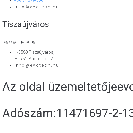
+36 34 579-506
i n f o @ e v o t e c h . h u
Tiszaújváros
régióigazgatóság
H-3580 Tiszaújváros,
Huszár Andor utca 2.
i n f o @ e v o t e c h . h u
Az oldal üzemeltetője
evo
Adószám:
11471697-2-1