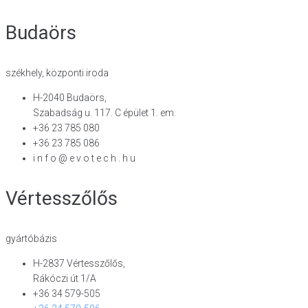
Budaörs
székhely, központi iroda
H-2040 Budaörs,
Szabadság u. 117. C épület 1. em.
+36 23 785 080
+36 23 785 086
i n f o @ e v o t e c h . h u
Vértesszőlős
gyártóbázis
H-2837 Vértesszőlős,
Rákóczi út 1/A
+36 34 579-505