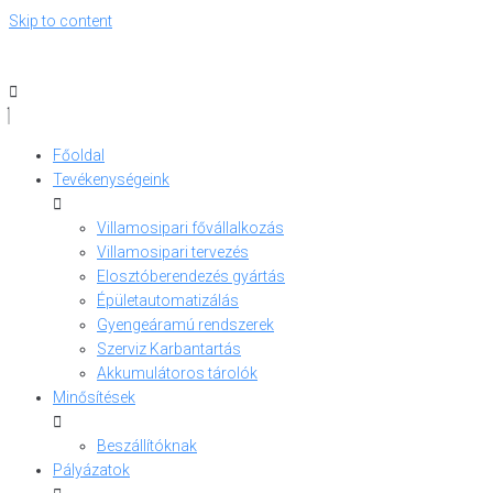
Skip to content
Főoldal
Tevékenységeink
Villamosipari fővállalkozás
Villamosipari tervezés
Elosztóberendezés gyártás
Épületautomatizálás
Gyengeáramú rendszerek
Szerviz Karbantartás
Akkumulátoros tárolók
Minősítések
Beszállítóknak
Pályázatok