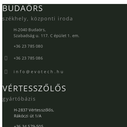
BUDAÖRS
székhely, központi iroda
H-2040 Budaörs,
Szabadság u. 117. C épület 1. em.
+36 23 785 080
+36 23 785 086
i n f o @ e v o t e c h . h u
VÉRTESSZŐLŐS
gyártóbázis
H-2837 Vértesszőlős,
Rákóczi út 1/A
+36 34 579-505