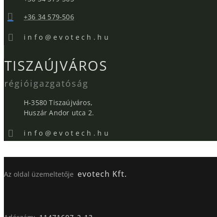
+36 34 579-506
i n f o @ e v o t e c h . h u
TISZAÚJVÁROS
régióigazgatóság
H-3580 Tiszaújváros,
Huszár Andor utca 2.
i n f o @ e v o t e c h . h u
evotech Kft.
Az oldal üzemeltetője