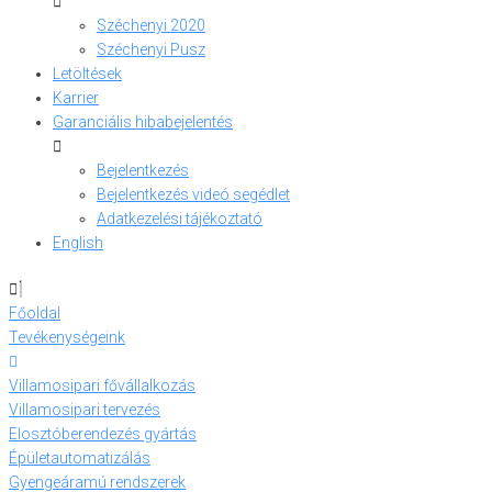
Széchenyi 2020
Széchenyi Pusz
Letöltések
Karrier
Garanciális hibabejelentés
Bejelentkezés
Bejelentkezés videó segédlet
Adatkezelési tájékoztató
English
Főoldal
Tevékenységeink
Villamosipari fővállalkozás
Villamosipari tervezés
Elosztóberendezés gyártás
Épületautomatizálás
Gyengeáramú rendszerek