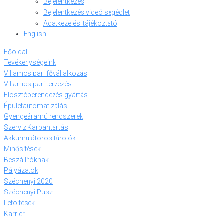
Bejelentkezés
Bejelentkezés videó segédlet
Adatkezelési tájékoztató
English
Főoldal
Tevékenységeink
Villamosipari fővállalkozás
Villamosipari tervezés
Elosztóberendezés gyártás
Épületautomatizálás
Gyengeáramú rendszerek
Szerviz Karbantartás
Akkumulátoros tárolók
Minősítések
Beszállítóknak
Pályázatok
Széchenyi 2020
Széchenyi Pusz
Letöltések
Karrier