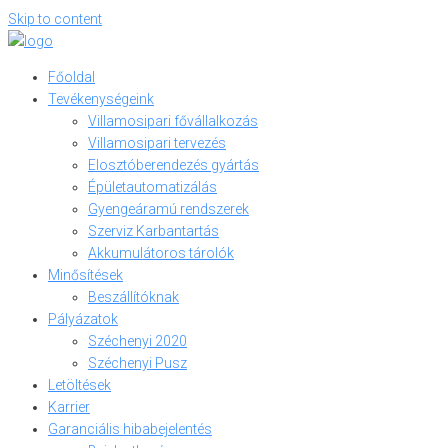
Skip to content
Főoldal
Tevékenységeink
Villamosipari fővállalkozás
Villamosipari tervezés
Elosztóberendezés gyártás
Épületautomatizálás
Gyengeáramú rendszerek
Szerviz Karbantartás
Akkumulátoros tárolók
Minősítések
Beszállítóknak
Pályázatok
Széchenyi 2020
Széchenyi Pusz
Letöltések
Karrier
Garanciális hibabejelentés