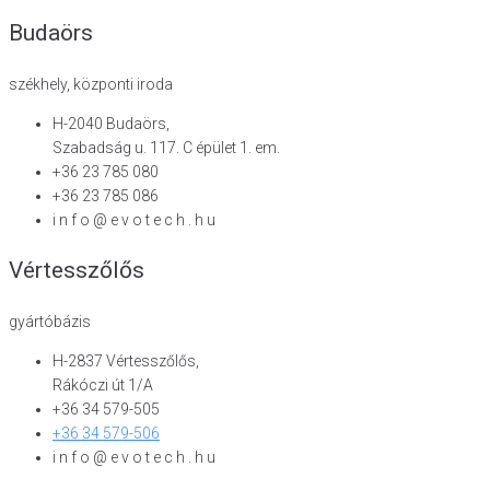
Budaörs
székhely, központi iroda
H-2040 Budaörs,
Szabadság u. 117. C épület 1. em.
+36 23 785 080
+36 23 785 086
i n f o @ e v o t e c h . h u
Vértesszőlős
gyártóbázis
H-2837 Vértesszőlős,
Rákóczi út 1/A
+36 34 579-505
+36 34 579-506
i n f o @ e v o t e c h . h u