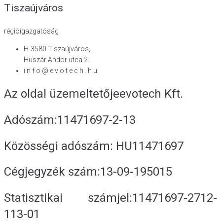
Tiszaújváros
régióigazgatóság
H-3580 Tiszaújváros,
Huszár Andor utca 2.
i n f o @ e v o t e c h . h u
Az oldal üzemeltetője
evotech Kft.
Adószám:
11471697-2-13
Közösségi adószám:
HU11471697
Cégjegyzék szám:
13-09-195015
Statisztikai számjel:
11471697-2712-
113-01