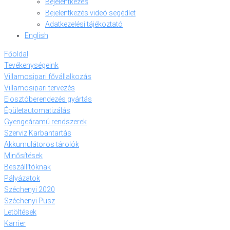
Bejelentkezés
Bejelentkezés videó segédlet
Adatkezelési tájékoztató
English
Főoldal
Tevékenységeink
Villamosipari fővállalkozás
Villamosipari tervezés
Elosztóberendezés gyártás
Épületautomatizálás
Gyengeáramú rendszerek
Szerviz Karbantartás
Akkumulátoros tárolók
Minősítések
Beszállítóknak
Pályázatok
Széchenyi 2020
Széchenyi Pusz
Letöltések
Karrier