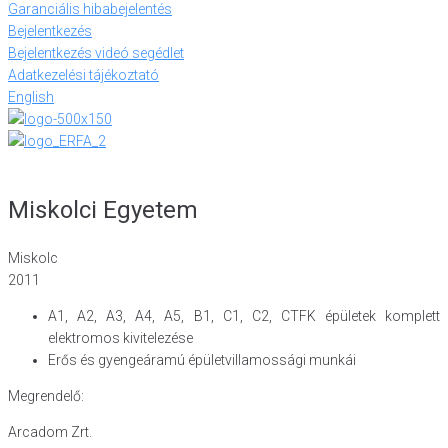
Garanciális hibabejelentés
Bejelentkezés
Bejelentkezés videó segédlet
Adatkezelési tájékoztató
English
Miskolci Egyetem
Miskolc
2011
A1, A2, A3, A4, A5, B1, C1, C2, CTFK épületek komplett
elektromos kivitelezése
Erős és gyengeáramú épületvillamossági munkái
Megrendelő:
Arcadom Zrt.