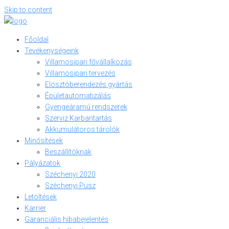
Skip to content
Főoldal
Tevékenységeink
Villamosipari fővállalkozás
Villamosipari tervezés
Elosztóberendezés gyártás
Épületautomatizálás
Gyengeáramú rendszerek
Szerviz Karbantartás
Akkumulátoros tárolók
Minősítések
Beszállítóknak
Pályázatok
Széchenyi 2020
Széchenyi Pusz
Letöltések
Karrier
Garanciális hibabejelentés